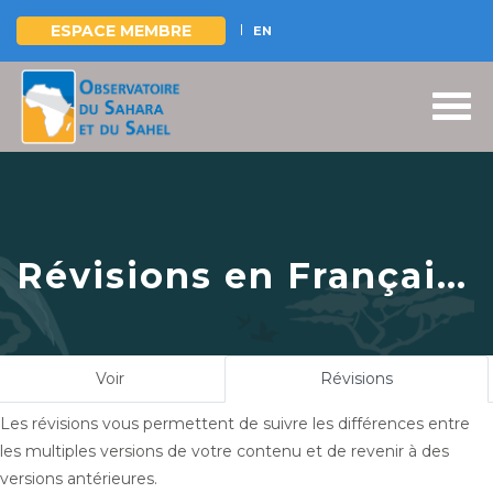
ESPACE MEMBRE
EN
Aller
au
contenu
principal
Révisions en Français
pour
Cotonou
accueille la session
Onglets
Voir
Révisions
(onglet
2022 du Comité
principaux
actif)
Les révisions vous permettent de suivre les différences entre
Régional de Pilotage
les multiples versions de votre contenu et de revenir à des
des projets et
versions antérieures.