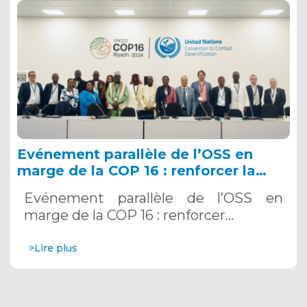
Evénement parallèle de l’OSS en
marge de la COP 16 : renforcer la
résilience au Sahel grâce aux
Evénement parallèle de l’OSS en
Systèmes d’Alerte Précoce
marge de la COP 16 : renforcer…
Multirisques. 12 décembre 2024
>Lire plus