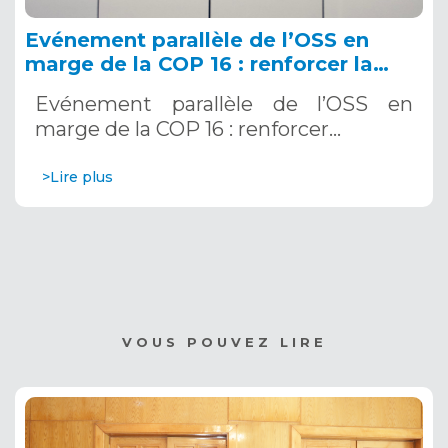
Evénement parallèle de l’OSS en
marge de la COP 16 : renforcer la
résilience au Sahel grâce aux
Evénement parallèle de l’OSS en
Systèmes d’Alerte Précoce
marge de la COP 16 : renforcer…
Multirisques. 12 décembre 2024
>Lire plus
VOUS POUVEZ LIRE