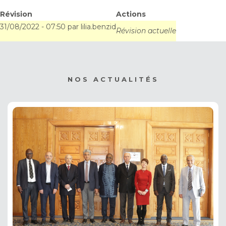
Programmes de
Révision
Actions
31/08/2022 - 07:50
par
lilia.benzid
l’Autorité du Bassin
Révision actuelle
du Niger, 29-31 août
2022
NOS ACTUALITÉS