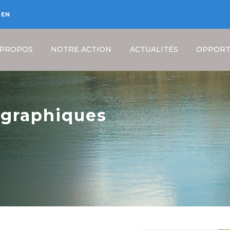
EN
 PROPOS
NOTRE ACTION
ACTUALITÉS
OPPORT
ographiques
Fil
d'Ariane