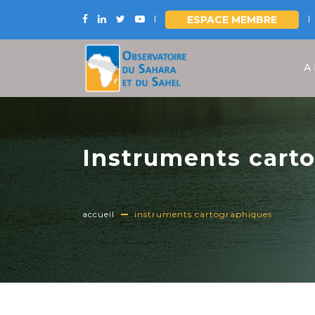
ESPACE MEMBRE
Aller
au
A
contenu
principal
Instruments cart
accueil
instruments cartographiques