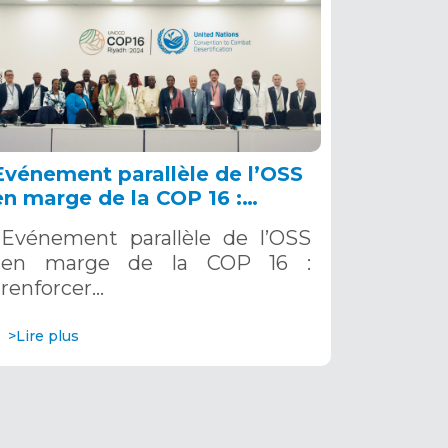
Evénement parallèle de l’OSS
en marge de la COP 16 :
renforcer la résilience au Sahel
Evénement parallèle de l’OSS
grâce aux Systèmes d’Alerte
en marge de la COP 16 :
Précoce Multirisques. 12
renforcer…
décembre 2024
>Lire plus