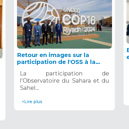
Retour en images sur la
participation de l'OSS à la
COP16 du 2 au 13 décembre
La participation de
2024 à Riyad, en Arabie
l'Observatoire du Sahara et du
Saoudite
Sahel…
>Lire plus