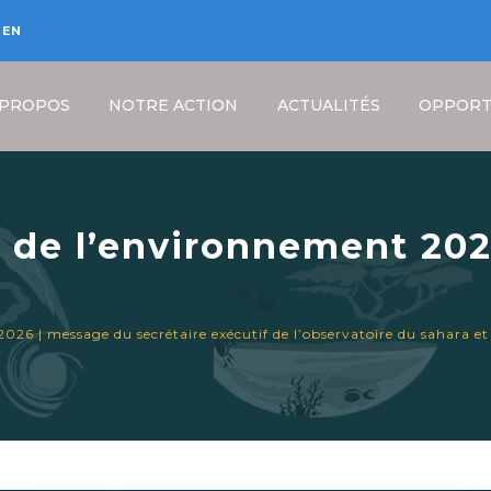
EN
 PROPOS
NOTRE ACTION
ACTUALITÉS
OPPORT
 de l’environnement 202
if de l’Observatoire du S
Fil
26 | message du secrétaire exécutif de l’observatoire du sahara et 
d'Ariane