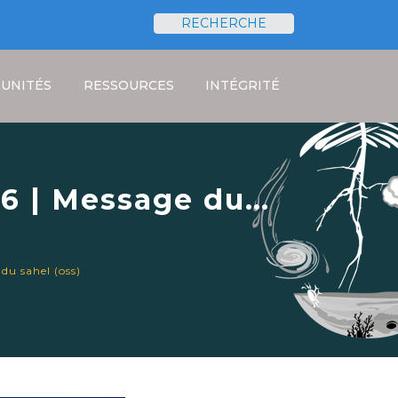
RECHERCHE
Rechercher
UNITÉS
RESSOURCES
INTÉGRITÉ
6 | Message du
ahara et du Sahel
du sahel (oss)