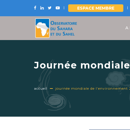
ESPACE MEMBRE
Aller
au
A
contenu
principal
Journée mondiale
Secrétaire exécut
(OSS)
accueil
journée mondiale de l’environnement 20