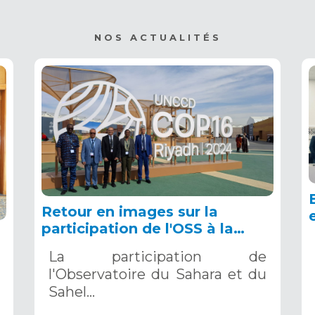
NOS ACTUALITÉS
Retour en images sur la
participation de l'OSS à la
COP16 du 2 au 13 décembre
La participation de
2024 à Riyad, en Arabie
l'Observatoire du Sahara et du
Saoudite
Sahel…