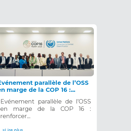
Evénement parallèle de l’OSS
en marge de la COP 16 :
renforcer la résilience au Sahel
Evénement parallèle de l’OSS
grâce aux Systèmes d’Alerte
en marge de la COP 16 :
Précoce Multirisques. 12
renforcer…
décembre 2024
>Lire plus