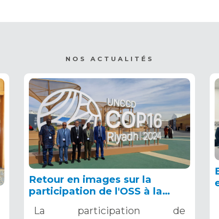
NOS ACTUALITÉS
Retour en images sur la
participation de l'OSS à la
COP16 du 2 au 13 décembre
La participation de
2024 à Riyad, en Arabie