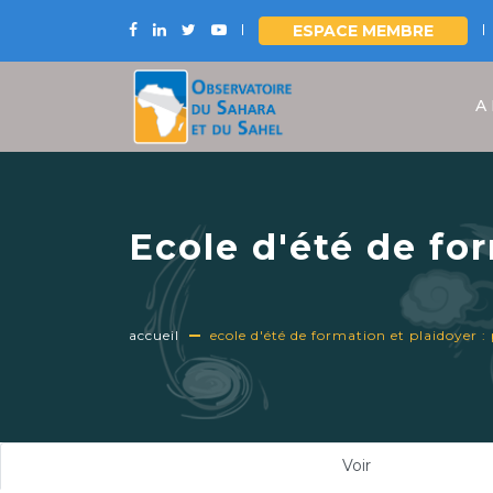
ESPACE MEMBRE
Aller
au
A
contenu
principal
Ecole d'été de for
d'expériences et 
Tunis, du 1er au 5
accueil
ecole d'été de formation et plaidoyer :
Onglets
Voir
(onglet
principaux