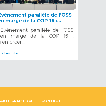
Evénement parallèle de l’OSS
en marge de la COP 16 :
renforcer la résilience au Sahel
Evénement parallèle de l’OSS
grâce aux Systèmes d’Alerte
en marge de la COP 16 :
Précoce Multirisques. 12
renforcer…
décembre 2024
>Lire plus
ARTE GRAPHIQUE
CONTACT