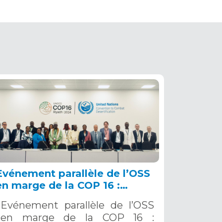
Evénement parallèle de l’OSS
en marge de la COP 16 :
renforcer la résilience au Sahel
Evénement parallèle de l’OSS
grâce aux Systèmes d’Alerte
en marge de la COP 16 :
Précoce Multirisques. 12