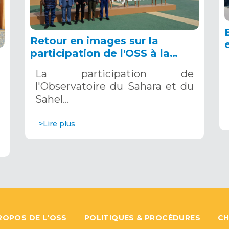
Retour en images sur la
participation de l'OSS à la
COP16 du 2 au 13 décembre
La participation de
2024 à Riyad, en Arabie
l'Observatoire du Sahara et du
Saoudite
Sahel…
>Lire plus
ROPOS DE L'OSS
POLITIQUES & PROCÉDURES
CH