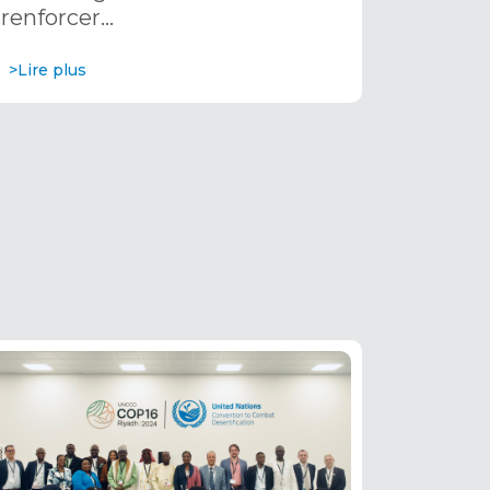
renforcer…
décembre 2024
>Lire plus