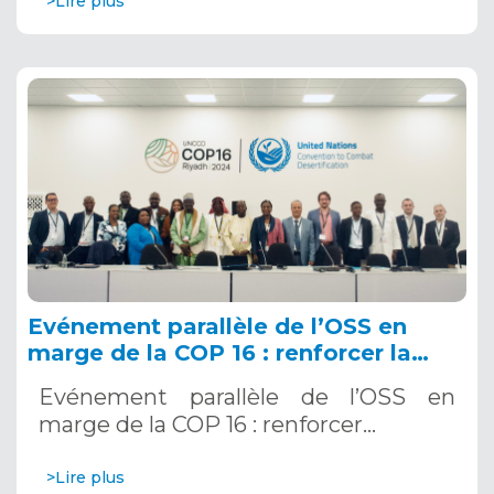
>Lire plus
Evénement parallèle de l’OSS en
marge de la COP 16 : renforcer la
résilience au Sahel grâce aux
Evénement parallèle de l’OSS en
Systèmes d’Alerte Précoce
marge de la COP 16 : renforcer…
Multirisques. 12 décembre 2024
>Lire plus