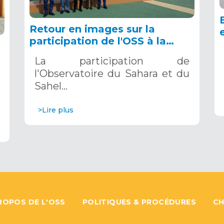
Retour en images sur la
participation de l'OSS à la
COP16 du 2 au 13 décembre
La participation de
2024 à Riyad, en Arabie
l'Observatoire du Sahara et du
Saoudite
Sahel…
>Lire plus
ROPOS DE L'OSS
POLITIQUES & PROCÉDURES
CH