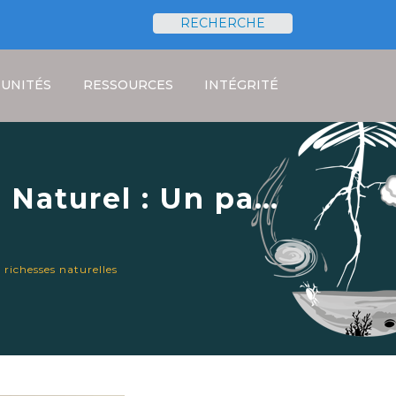
RECHERCHE
Rechercher
UNITÉS
RESSOURCES
INTÉGRITÉ
 Naturel : Un pas
 de ses richesses
 richesses naturelles