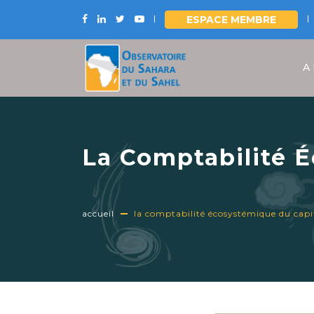
ESPACE MEMBRE
Aller
au
A
contenu
principal
La Comptabilité É
vers la préservat
naturelles
accueil
la comptabilité écosystémique du capita