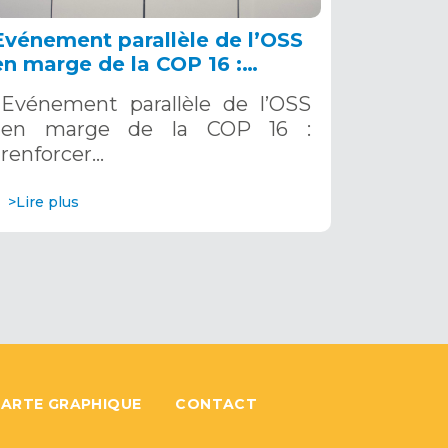
Evénement parallèle de l’OSS
en marge de la COP 16 :
renforcer la résilience au Sahel
Evénement parallèle de l’OSS
grâce aux Systèmes d’Alerte
en marge de la COP 16 :
Précoce Multirisques. 12
renforcer…
décembre 2024
>Lire plus
ARTE GRAPHIQUE
CONTACT