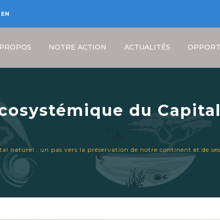
EN
 PROPOS
NOTRE ACTION
ACTUALITÉS
OPPORT
cosystémique du Capital
ion de notre continent et
Fil
l naturel : un pas vers la préservation de notre continent et de ses
d'Ariane