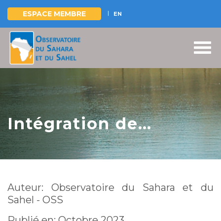
ESPACE MEMBRE
EN
Aller
au
contenu
principal
Intégration de
l’adaptation au
changement
climatique dans la
Auteur: Observatoire du Sahara et du
gestion du Complexe
Sahel - OSS
WAP
Publié en: Octobre 2023