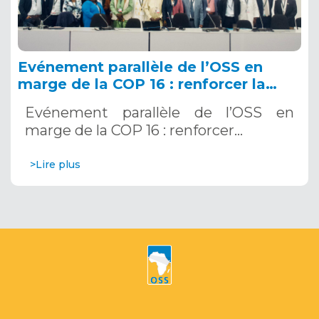
Evénement parallèle de l’OSS en
marge de la COP 16 : renforcer la
résilience au Sahel grâce aux
Evénement parallèle de l’OSS en
Systèmes d’Alerte Précoce
marge de la COP 16 : renforcer…
Multirisques. 12 décembre 2024
>Lire plus