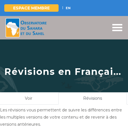
ESPACE MEMBRE
EN
Aller
au
contenu
principal
Révisions en Français
pour
#COP28OSS |
Side event sur la
Onglets
Voir
Révisions
(onglet
finance climat à la
principaux
actif)
Les révisions vous permettent de suivre les différences entre
COP28
les multiples versions de votre contenu et de revenir à des
versions antérieures.