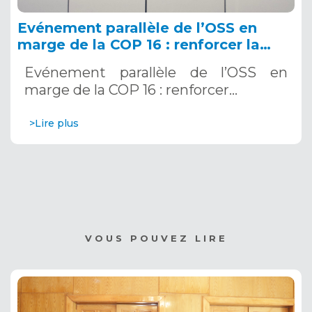
Evénement parallèle de l’OSS en
marge de la COP 16 : renforcer la
résilience au Sahel grâce aux
Evénement parallèle de l’OSS en
Systèmes d’Alerte Précoce
marge de la COP 16 : renforcer…
Multirisques. 12 décembre 2024
>Lire plus
VOUS POUVEZ LIRE