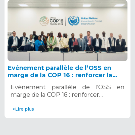
Evénement parallèle de l’OSS en
marge de la COP 16 : renforcer la
résilience au Sahel grâce aux
Evénement parallèle de l’OSS en
Systèmes d’Alerte Précoce
marge de la COP 16 : renforcer…
Multirisques. 12 décembre 2024
>Lire plus