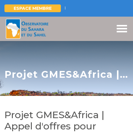
ESPACE MEMBRE
Aller
au
contenu
principal
Projet GMES&Africa |
Appel d'offres pour
l'acquisition de
matériel informatique
Projet GMES&Africa |
pour l'OSS
Appel d'offres pour