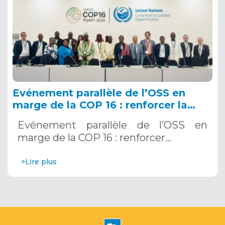
Evénement parallèle de l’OSS en
marge de la COP 16 : renforcer la
résilience au Sahel grâce aux
Evénement parallèle de l’OSS en
Systèmes d’Alerte Précoce
marge de la COP 16 : renforcer…
Multirisques. 12 décembre 2024
>Lire plus