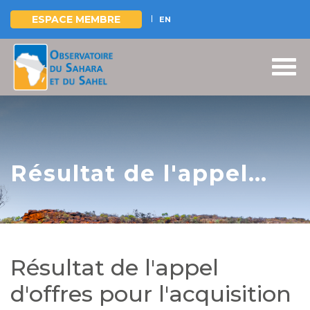
ESPACE MEMBRE
EN
Aller
au
contenu
principal
Résultat de l'appel
d'offres pour
l'acquisition
d’équipements de
Résultat de l'appel
diffusion des
d'offres pour l'acquisition
messages d’alerte au