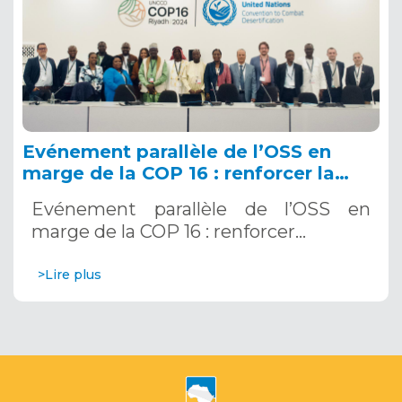
Evénement parallèle de l’OSS en
marge de la COP 16 : renforcer la
résilience au Sahel grâce aux
Evénement parallèle de l’OSS en
Systèmes d’Alerte Précoce
marge de la COP 16 : renforcer…
Multirisques. 12 décembre 2024
>Lire plus