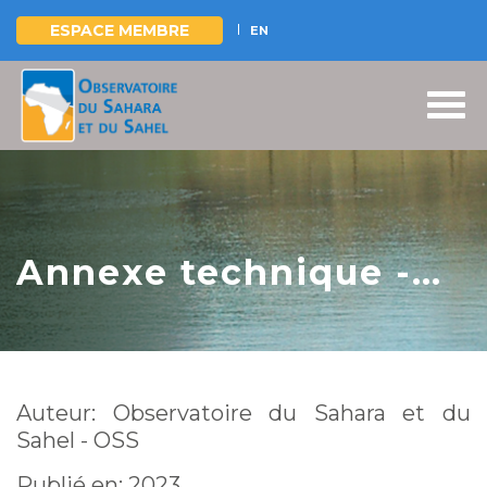
ESPACE MEMBRE
EN
Aller
au
contenu
principal
Annexe technique -
Intégration de la
dimension «
changement
Auteur: Observatoire du Sahara et du
climatique » dans le
Sahel - OSS
PAG de la réserve de
Publié en: 2023