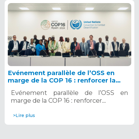
Evénement parallèle de l’OSS en
marge de la COP 16 : renforcer la
résilience au Sahel grâce aux
Evénement parallèle de l’OSS en
Systèmes d’Alerte Précoce
marge de la COP 16 : renforcer…
Multirisques. 12 décembre 2024
>Lire plus