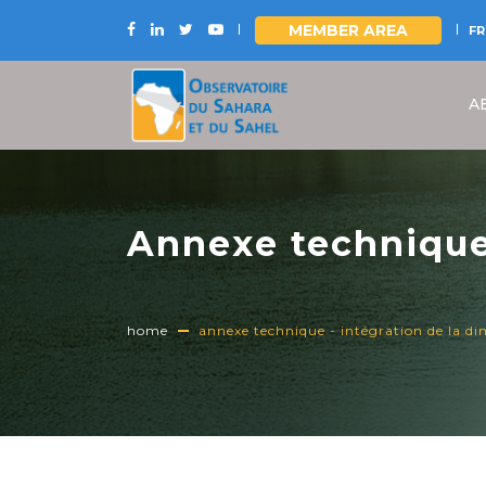
MEMBER AREA
FR
Skip
to
A
main
content
Annexe technique 
changement climat
biosphère transfr
home
annexe technique - intégration de la di