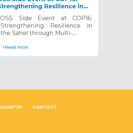
Strengthening Resilience in
the Sahel through Multi-
OSS Side Event at COP16:
Hazard Early Warning
Strengthening Resilience in
Systems. December 12, 2024
the Sahel through Multi-…
>Read more
 CHARTER
CONTACT