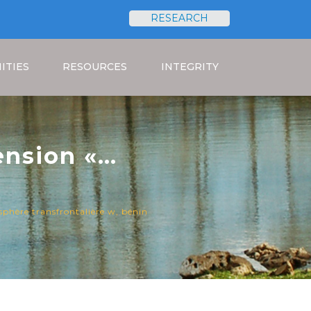
RESEARCH
Search
ITIES
RESOURCES
INTEGRITY
ension «
a réserve de
sphère transfrontalière w, bénin