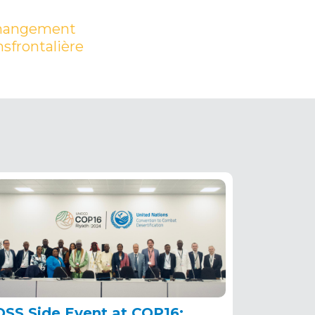
 changement
nsfrontalière
(PDF)
OSS Side Event at COP16: