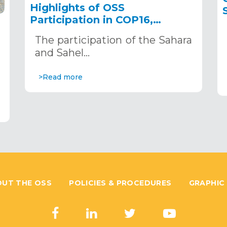
Highlights of OSS
Participation in COP16,
December 2–13, 2024, in
The participation of the Sahara
Riyadh, Saudi Arabia
,
and Sahel…
>Read more
UT THE OSS
POLICIES & PROCEDURES
GRAPHIC