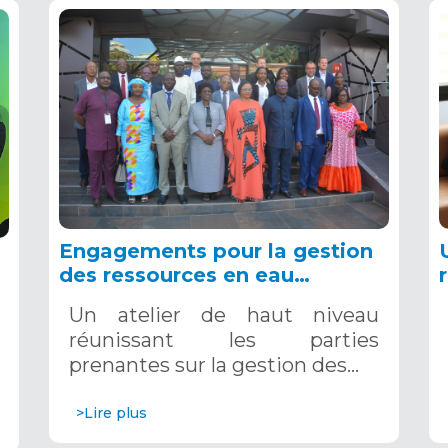
Engagements pour la gestion
des ressources en eau
transfrontalières en Afrique,
Un atelier de haut niveau
Dakar, 4-5 novembre 2024
réunissant les parties
prenantes sur la gestion des…
>Lire plus