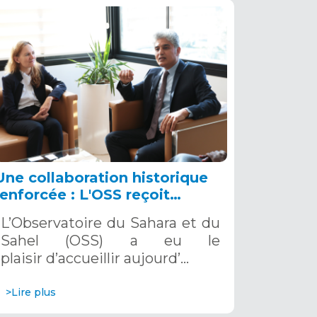
Une collaboration historique
renforcée : L'OSS reçoit
l'Ambassadrice de France en
L’Observatoire du Sahara et du
Tunisie, 4 novembre 2024
Sahel (OSS) a eu le
plaisir d’accueillir aujourd’…
>Lire plus