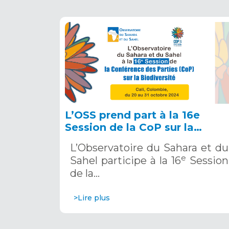
L’OSS prend part à la 16e
Session de la CoP sur la
Biodiversité à Cali du 20 - 31
L’Observatoire du Sahara et du
octobre 2024
e
Sahel participe à la 16
Session
de la…
>Lire plus