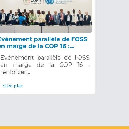
Evénement parallèle de l’OSS
en marge de la COP 16 :
renforcer la résilience au Sahel
Evénement parallèle de l’OSS
grâce aux Systèmes d’Alerte
en marge de la COP 16 :
Précoce Multirisques. 12
renforcer…
décembre 2024
>Lire plus