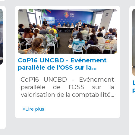
CoP16 UNCBD - Evénement
parallèle de l'OSS sur la
valorisation de la comptabilité
CoP16 UNCBD - Evénement
écosystémique dans la mise
parallèle de l'OSS sur la
en œuvre des SPANB, Cali,
a
valorisation de la comptabilité…
Colombie, 23 octobre 2024
é
4
>Lire plus