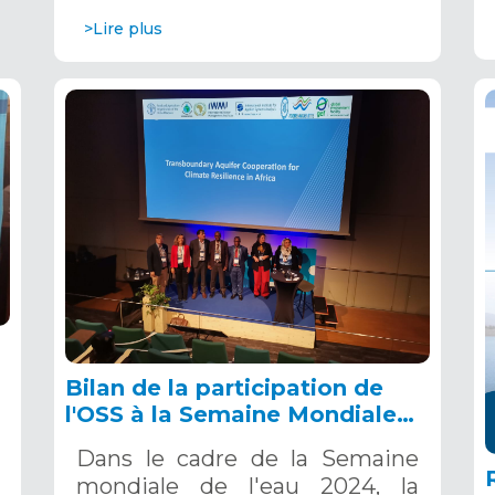
>Lire plus
Bilan de la participation de
u
l'OSS à la Semaine Mondiale
de l’Eau 2024 : promouvoir la
Dans le cadre de la Semaine
collaboration et faire
mondiale de l'eau 2024, la
progresser la gestion des