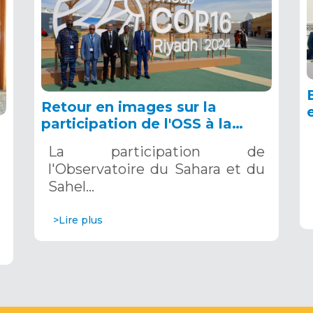
Retour en images sur la
participation de l'OSS à la
COP16 du 2 au 13 décembre
La participation de
2024 à Riyad, en Arabie
l'Observatoire du Sahara et du
Saoudite
Sahel…
>Lire plus