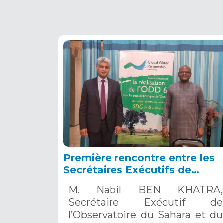
Première rencontre entre les
Secrétaires Exécutifs de
l’Observatoire du Sahara et d
M. Nabil BEN KHATRA,
Sahel (OSS) et du Partenariat
Secrétaire Exécutif de
Global de l’Eau pour l’Afrique
l’Observatoire du Sahara et du
de l’Ouest (GWP-AO),