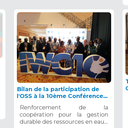
Bilan de la participation de
l'OSS à la 10ème Conférence
Internationale sur les Eaux du
Renforcement de la
FEM, 23-26 septembre 2024
coopération pour la gestion
durable des ressources en eau…