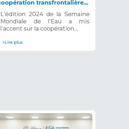
coopération transfrontalière
en matière de gestion de l'eau
L'édition 2024 de la Semaine
dans le Sahara et le Sahel pour
Mondiale de l'Eau a mis
un avenir durable
l'accent sur la coopération…
>Lire plus