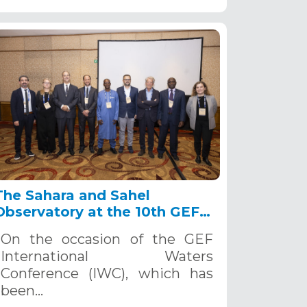
The Sahara and Sahel
Observatory at the 10th GEF
Biennial, September 23-26,
On the occasion of the GEF
2024, Punta del Este
International Waters
(Uruguay)
Conference (IWC), which has
been…