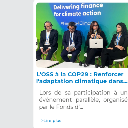
L'OSS à la COP29 : Renforcer
l'adaptation climatique dans
les zones fragiles et
Lors de sa participation à un
conflictuelles
événement parallèle, organisé
par le Fonds d’…
>Lire plus