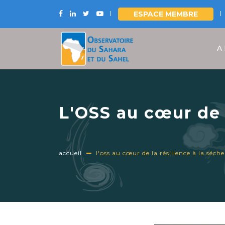
ESPACE MEMBRE
Aller
au
A
contenu
principal
L'OSS au cœur de 
accueil
l'oss au cœur de la résilience à la séche