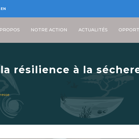
EN
 PROPOS
NOTRE ACTION
ACTUALITÉS
OPPORT
la résilience à la sécher
Fil
resse
d'Ariane