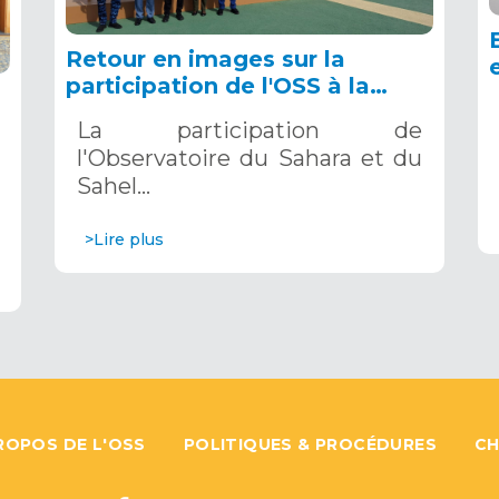
Retour en images sur la
participation de l'OSS à la
COP16 du 2 au 13 décembre
La participation de
2024 à Riyad, en Arabie
l'Observatoire du Sahara et du
Saoudite
Sahel…
>Lire plus
ROPOS DE L'OSS
POLITIQUES & PROCÉDURES
CH