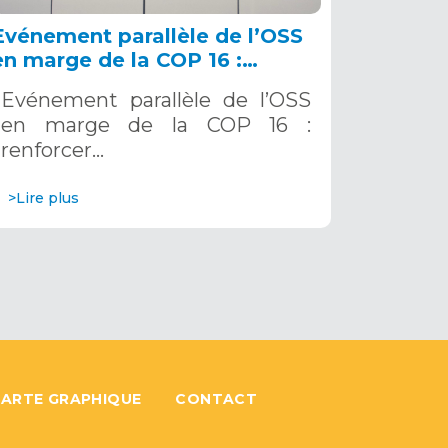
Evénement parallèle de l’OSS
en marge de la COP 16 :
renforcer la résilience au Sahel
Evénement parallèle de l’OSS
grâce aux Systèmes d’Alerte
en marge de la COP 16 :
Précoce Multirisques. 12
renforcer…
décembre 2024
>Lire plus
ARTE GRAPHIQUE
CONTACT