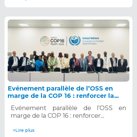
Evénement parallèle de l’OSS en
marge de la COP 16 : renforcer la
résilience au Sahel grâce aux
Evénement parallèle de l’OSS en
Systèmes d’Alerte Précoce
marge de la COP 16 : renforcer…
Multirisques. 12 décembre 2024
>Lire plus