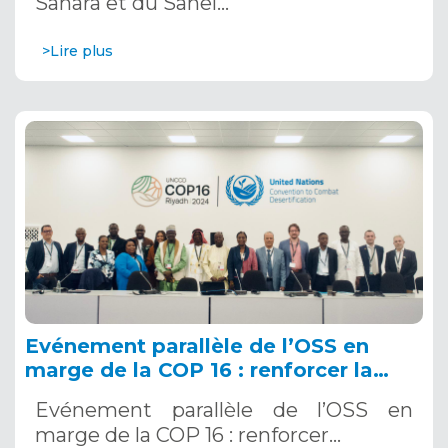
Sahara et du Sahel…
>Lire plus
Evénement parallèle de l’OSS en
marge de la COP 16 : renforcer la
résilience au Sahel grâce aux
Evénement parallèle de l’OSS en
Systèmes d’Alerte Précoce
marge de la COP 16 : renforcer…
Multirisques. 12 décembre 2024