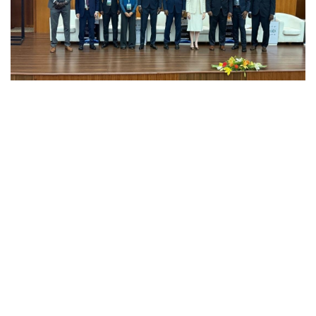
technologies
géospatiales au
service du
développement
durable en Afrique