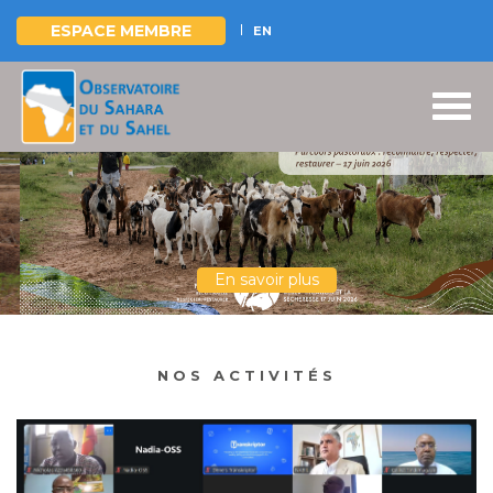
ESPACE MEMBRE
EN
Aller
au
contenu
principal
En savoir plus
NOS ACTIVITÉS