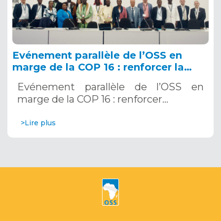
Evénement parallèle de l’OSS en
marge de la COP 16 : renforcer la
résilience au Sahel grâce aux
Evénement parallèle de l’OSS en
Systèmes d’Alerte Précoce
marge de la COP 16 : renforcer…
Multirisques. 12 décembre 2024
>Lire plus