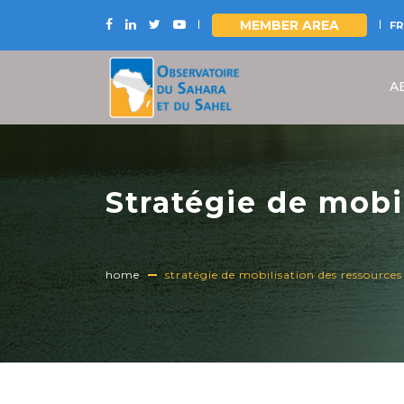
MEMBER AREA
FR
Skip
to
A
main
content
Stratégie de mobi
au changement c
home
stratégie de mobilisation des ressourc