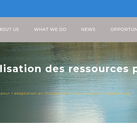
BOUT US
WHAT WE DO
NEWS
OPPORTUN
lisation des ressources 
limatique du Complexe
Breadcrumb
es pour l’adaptation au changement climatique du complexe wap