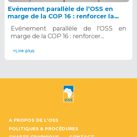
Evénement parallèle de l’OSS en
marge de la COP 16 : renforcer la
résilience au Sahel grâce aux
Evénement parallèle de l’OSS en
Systèmes d’Alerte Précoce
marge de la COP 16 : renforcer…
Multirisques. 12 décembre 2024
>Lire plus
A PROPOS DE L'OSS
POLITIQUES & PROCÉDURES