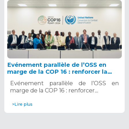
Evénement parallèle de l’OSS en
marge de la COP 16 : renforcer la
résilience au Sahel grâce aux
Evénement parallèle de l’OSS en
Systèmes d’Alerte Précoce
marge de la COP 16 : renforcer…
Multirisques. 12 décembre 2024
>Lire plus