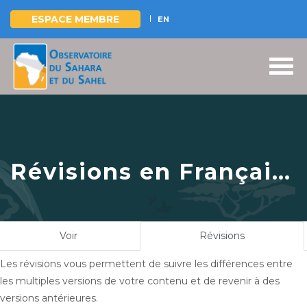
ESPACE MEMBRE
EN
Aller
au
contenu
principal
Révisions en Français
pour
L’Observatoire
du Sahara et du Sahel
Onglets
Voir
Révisions
(onglet
tient la 28e Session
principaux
actif)
Les révisions vous permettent de suivre les différences entre
de son Conseil
les multiples versions de votre contenu et de revenir à des
d’Administration,
versions antérieures.