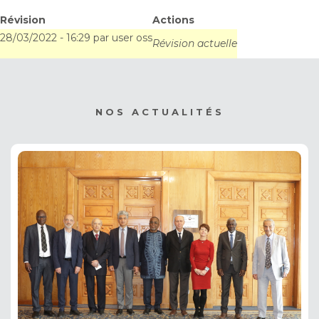
sous la Présidence de
Révision
Actions
28/03/2022 - 16:29
par
user oss
l’Egypte, les 30 et 31
Révision actuelle
mars 2022, en mode
virtuel.
NOS ACTUALITÉS