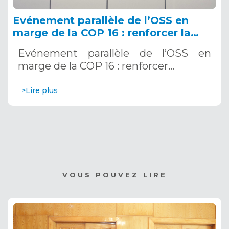
Evénement parallèle de l’OSS en
marge de la COP 16 : renforcer la
résilience au Sahel grâce aux
Evénement parallèle de l’OSS en
Systèmes d’Alerte Précoce
marge de la COP 16 : renforcer…
Multirisques. 12 décembre 2024
>Lire plus
VOUS POUVEZ LIRE