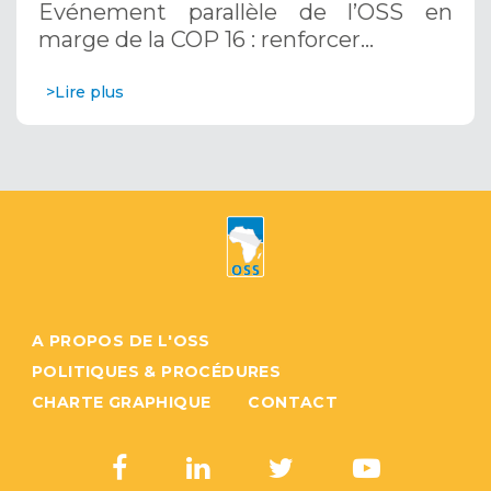
Evénement parallèle de l’OSS en
Systèmes d’Alerte Précoce
marge de la COP 16 : renforcer…
Multirisques. 12 décembre 2024
>Lire plus
A PROPOS DE L'OSS
POLITIQUES & PROCÉDURES
CHARTE GRAPHIQUE
CONTACT