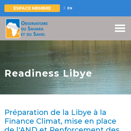
ESPACE MEMBRE
EN
Aller
au
contenu
principal
Readiness Libye
Préparation de la Libye à la
Finance Climat, mise en place
de l'AND et Renforcement des