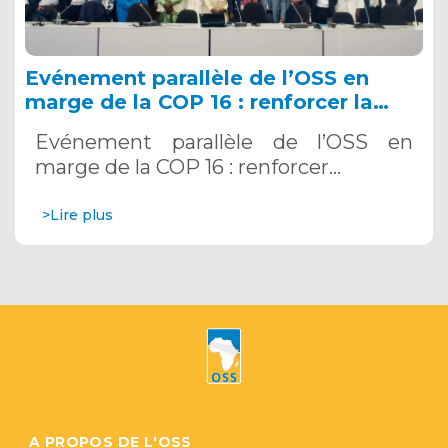
Evénement parallèle de l’OSS en
marge de la COP 16 : renforcer la
résilience au Sahel grâce aux
Evénement parallèle de l’OSS en
Systèmes d’Alerte Précoce
marge de la COP 16 : renforcer…
Multirisques. 12 décembre 2024
>Lire plus
A PROPOS DE L'OSS