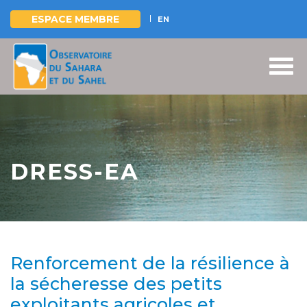
ESPACE MEMBRE
EN
Aller
au
contenu
principal
DRESS-EA
Renforcement de la résilience à
la sécheresse des petits
exploitants agricoles et