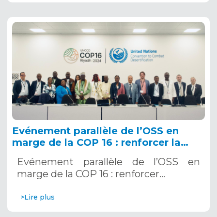
Evénement parallèle de l’OSS en
marge de la COP 16 : renforcer la
résilience au Sahel grâce aux
Evénement parallèle de l’OSS en
Systèmes d’Alerte Précoce
marge de la COP 16 : renforcer…
Multirisques. 12 décembre 2024
>Lire plus