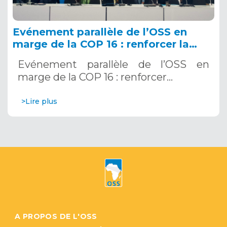
Evénement parallèle de l’OSS en
marge de la COP 16 : renforcer la
résilience au Sahel grâce aux
Evénement parallèle de l’OSS en
Systèmes d’Alerte Précoce
marge de la COP 16 : renforcer…
Multirisques. 12 décembre 2024
>Lire plus
A PROPOS DE L'OSS