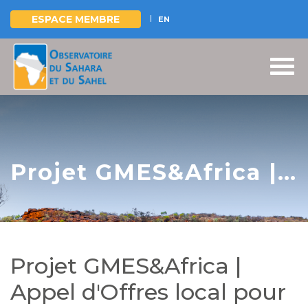
ESPACE MEMBRE
EN
Aller
au
contenu
principal
Projet GMES&Africa |
Appel d'Offres local
pour l'acquisition de
matériel informatique
Projet GMES&Africa |
Appel d'Offres local pour