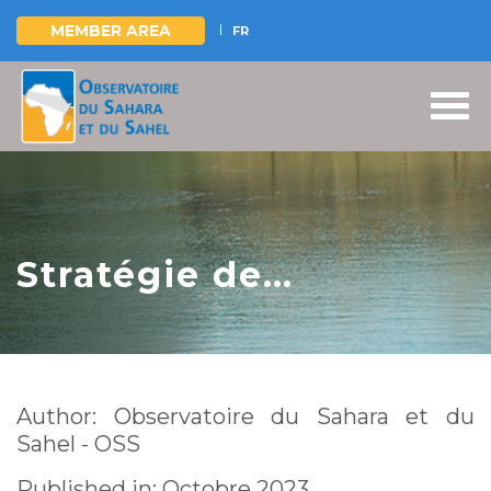
MEMBER AREA
FR
Skip
to
main
content
Stratégie de
mobilisation des
ressources pour
l’adaptation au
Author: Observatoire du Sahara et du
changement
Sahel - OSS
climatique du
Published in: Octobre 2023