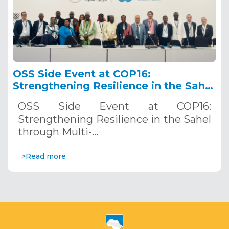
OSS Side Event at COP16:
Strengthening Resilience in the Sahel
through Multi-Hazard Early Warning
OSS Side Event at COP16:
Systems. December 12, 2024
Strengthening Resilience in the Sahel
through Multi-…
>Read more