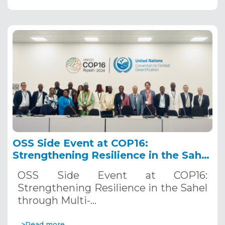
OSS Side Event at COP16:
Strengthening Resilience in the Sahel
through Multi-Hazard Early Warning
OSS Side Event at COP16:
Systems. December 12, 2024
Strengthening Resilience in the Sahel
through Multi-…
>Read more