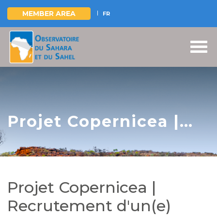
MEMBER AREA
FR
Skip
to
main
content
Projet Copernicea |
Recrutement d'un(e)
expert(e) technique
junior
Projet Copernicea |
Recrutement d'un(e)